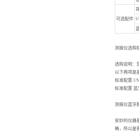
可选配件
蓝
测振仪
选购
选购说明：
以下两项是
标准配置 U
标准配置 蓝牙
测振仪
蓝牙
安妙的仪器基
畴，所以是需