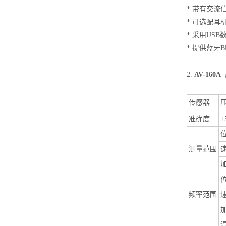
* 带有交
* 可选配耳
* 采用US
* 提供蓝牙B
2.
AV-160A
传感器
准确度
±
位
测量范围
速
位
频率范围
速
加
温