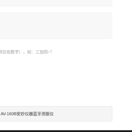
阿拉伯数字），如：三加四=7
AV-160B安妙仪器蓝牙测振仪
：