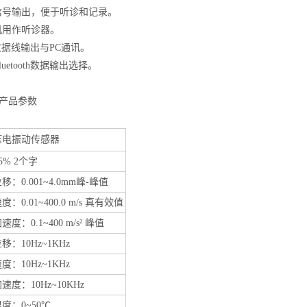
流信号输出，便于听诊和记录。
机用作听诊器。
B数据线输出与PC通讯。
luetooth数据输出选择。
产品参数
压电振动传感器
5% 2个字
移：0.001~4.0mm峰-峰值
度：0.01~400.0 m/s 真有效值
加速度：
0.1~400 m/s² 峰值
移：10Hz~1KHz
度：10Hz~1KHz
速度：10Hz~10KHz
度：0~50℃