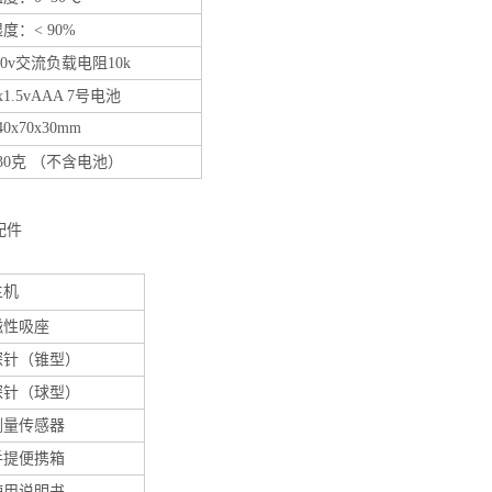
度：< 90%
.0v交流负载电阻10k
x1.5vAAA 7号电池
40x70x30mm
30克 （不含电池）
配件
主机
磁性吸座
探针（锥型）
探针（球型）
测量传感器
手提便携箱
使用说明书