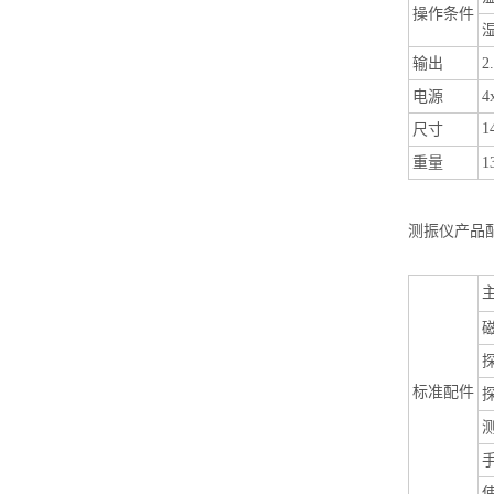
操作条件
湿
输出
2
电源
4
1
尺寸
重量
1
测振仪
产品
标准配件