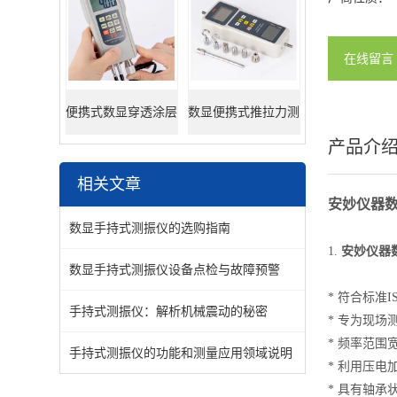
在线留言
便携式数显穿透涂层
数显便携式推拉力测
产品介
超声波测厚仪
试仪器
相关文章
安妙仪器数
数显手持式测振仪的选购指南
1.
安妙仪器数
数显手持式测振仪设备点检与故障预警
* 符合标准
手持式测振仪：解析机械震动的秘密
* 专为现
* 频率范围
手持式测振仪的功能和测量应用领域说明
* 利用压
* 具有轴承