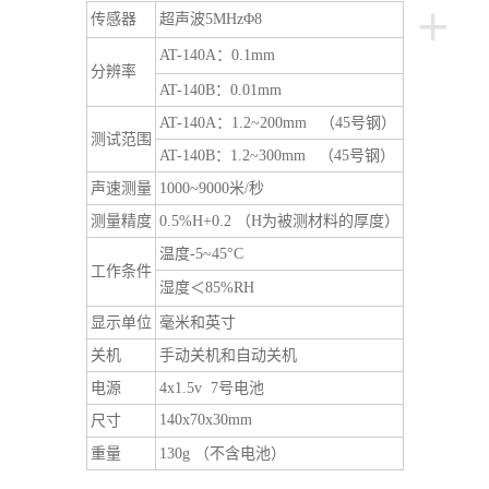
+
传感器
超声波5MHzΦ8
AT-140A：0.1mm
分辨率
AT-140B：0.01mm
AT-140A：1.2~200mm （45号钢）
测试范围
AT-140B：1.2~300mm （45号钢）
声速测量
1000~9000米/秒
测量精度
0.5%H+0.2 （H为被测材料的厚度）
温度-5~45°C
工作条件
湿度＜85%RH
显示单位
毫米和英寸
关机
手动关机和自动关机
电源
4x1.5v 7号电池
140x70x30mm
尺寸
重量
130g （不含电池）