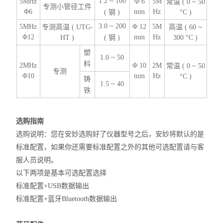
1.2 ~ 100
5MHz
Φ 6
5M
常温 ( 0 ~ 50
专测小管径工件
Φ6
mm
Hz
( 钢 )
°C )
3.0 ~ 200
5MHz
Φ 12
5M
专测高温 ( UTG-
高温 ( 60 ~
Φ12
mm
Hz
HT )
( 钢 )
300 °C )
塑
1.0 ~ 50
料
2MHz
Φ 10
2M
常温 ( 0 ~ 50
专测
Φ10
mm
Hz
°C )
铸
1.5 ~ 40
铁
选购指南
选购说明：您在安妙选购好了仪器型号之后，安妙将默认的是
标准配置，如果你还需
要标准配置之外的其他可选配置请与客
服人员说明。
以下两项是基本可选配置选择
标准配置+USB数据输出
标准配置+蓝牙Bluetooth数据输出