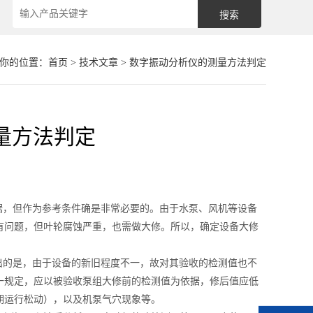
你的位置：
首页
>
技术文章
> 数字振动分析仪的测量方法判定
量方法判定
据，但作为参考条件确是非常必要的。由于水泵、风机等设备
有问题，但叶轮腐蚀严重，也需做大修。所以，确定设备大修
出的是，由于设备的新旧程度不一，故对其验收的检测值也不
一规定，应以被验收泵组大修前的检测值为依据，修后值应低
期运行松动），以及机泵气穴现象等。