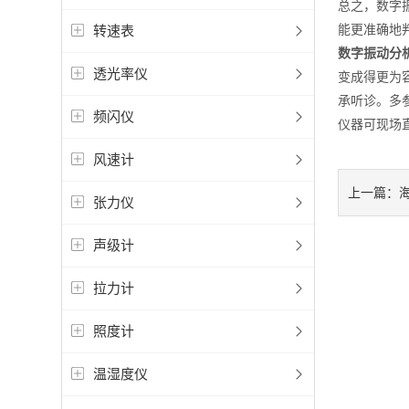
总之，数字
能更准确地
转速表
数字振动分
透光率仪
变成得更为
承听诊。多
频闪仪
仪器可现场
风速计
上一篇：
张力仪
声级计
拉力计
照度计
温湿度仪