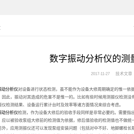
章
数字振动分析仪的测
技术文章
2017-11-27
振动分析仪
对设备进行状态检测，虽不能作为设备大修周期确定的惟一依
，因此，振动对其造成的危害不是惟一的。比如有些时候用测振仪检测没
振仪检测结果、设备运行累计台时及效率等诸方面情况来综合考虑。
振动分析仪
检测，作为设备大修后的验收手段同样是非常必要的。需要指
，应以被验收泵组大修前的检测值为依据，修后值验收的检测值也不做统
另外，应用测振仪还可以发现泵组安装问题（包括对中不好、地脚螺栓长