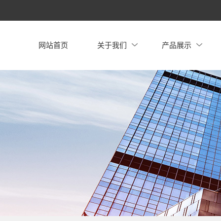
网站首页
关于我们
产品展示