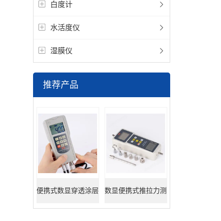
白度计
水活度仪
湿膜仪
推荐产品
便携式数显穿透涂层
数显便携式推拉力测
超声波测厚仪
试仪器