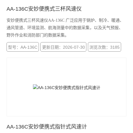
AA-136C安妙便携式三杯风速仪
安妙便携式三杯风速仪AA-136C 广泛应用于锅炉、制冷、暖通、
通风管道、环境监测、航海测量中的数据采集，以及天气预报、
野外作业和消防部门的数据采集。
型号：AA-136C
更新日期：2026-07-30
浏览次数：3185
AA-136C安妙便携式指针式风速计