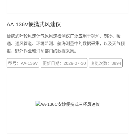
AA-136V便携式风速仪
便携式叶轮风速计气象风速检测仪广泛应用于锅炉、制冷、暖
通、通风管道、环境监测、航海测量中的数据采集，以及天气预
报、野外作业和消防部门的数据采集。
型号：AA-136V
更新日期：2026-07-30
浏览次数：3894