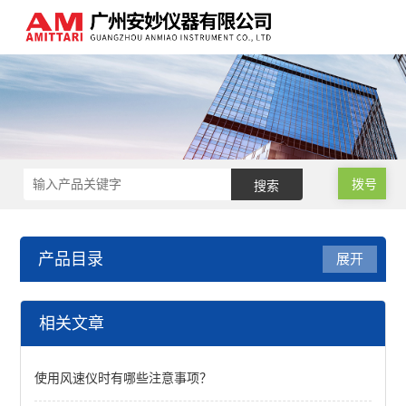
拨号
产品目录
展开
风速计
相关文章
三杯风速计
使用风速仪时有哪些注意事项？
便携式风速仪