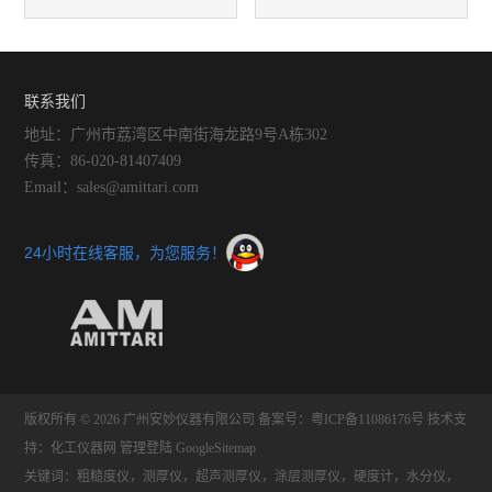
点及注意事项
工作时需要记住的许多事情
联系我们
地址：广州市荔湾区中南街海龙路9号A栋302
传真：86-020-81407409
Email：sales@amittari.com
24小时在线客服，为您服务！
版权所有 © 2026 广州安妙仪器有限公司
备案号：粤ICP备11086176号
技术支
持：
化工仪器网
管理登陆
GoogleSitemap
关键词：粗糙度仪，测厚仪，超声测厚仪，涂层测厚仪，硬度计，水分仪，