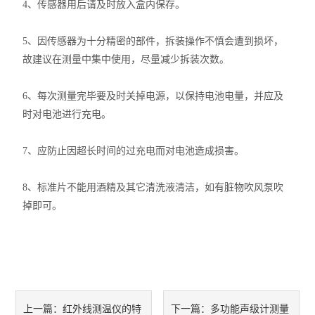
4、传感器用后请及时放入盒内保存。
声级计
拉力计
5、因传感器为十分精密的部件，拆装操作不慎会遭到损坏，
故建议在测量中集中使用，尽量减少拆装次数。
照度计
6、每次测量完毕要及时关掉电源，以保持电池电量，并应及
温湿度仪
时对电池进行充电。
白度计
7、应防止因超长时间的过充电而对电池造成损害。
水活度仪
8、标准片不能用酒精及其它清洗液清洁，如有脏物吹风泵吹
掉即可。
湿膜仪
红外线测温仪的特
多功能声级计测量
上一篇：
下一篇：