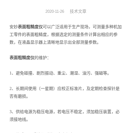
测振仪
技术文章
2020-11-26
表面粗糙度仪
安妙
表面粗糙度仪
可以广泛适用于生产现场，可测量多种机加
工零件的表面粗糙度，根据选定的测量条件计算出相应的参
光泽度仪
数，在液晶显示器上清晰地显示出全部测量参数。
水分仪
表面粗糙度仪
的维护：
转速表
1、避免碰撞、剧烈振动、重尘、潮湿、油污、强磁等。
透光率仪
2、长期间使用（一星期）应校正标准片，及定期检查探针是
频闪仪
否有磨损。
风速计
3、供给电源为稳压电源，若电压不稳定，须加稳压装置，必
须接地线。
张力仪