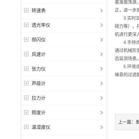
基准振荡源
正，进一步
转速表
3.实时显
透光率仪
磅力等），
机进行更深
频闪仪
4.手持式
通过机械形
风速计
态监测场景
5.环境适
张力仪
噪音的过滤
声级计
拉力计
照度计
上一篇：
温湿度仪