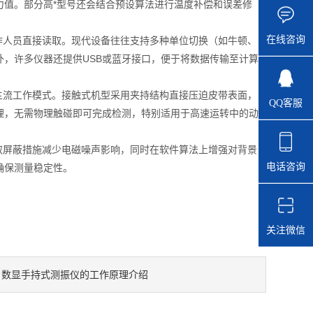
力值。部分高*型号还会结合预设算法进行温度补偿和误差修
在线咨询
人员直接读取。现代设备往往支持多种单位切换（如牛顿、
，许多仪器还提供USB或蓝牙接口，便于将数据传输至计算
流工作模式。接触式机型采用夹持结构直接压迫皮带表面，
QQ客服
理，无需物理触碰即可完成检测，特别适用于高速运转中的动
屏蔽措施减少电磁噪声影响，同时在软件算法上增强对背景
电话咨询
确保测量稳定性。
关注微信
数显手持式测振仪的工作原理介绍
：