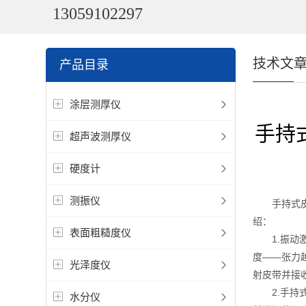
13059102297
技术文
产品目录
涂层测厚仪
手持
超声波测厚仪
硬度计
测振仪
手持式皮带
绍：
表面粗糙度仪
1.振动激
度——张力
光泽度仪
射皮带并接
2.手持式
水分仪