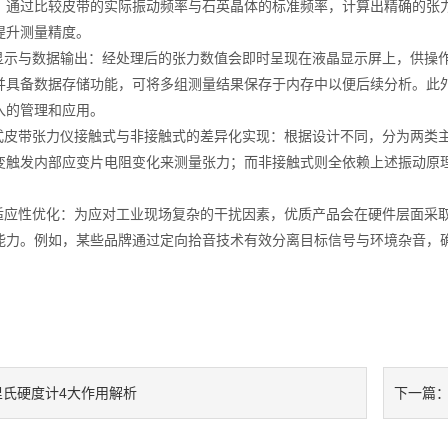
，通过比较皮带的实际振动频率与石英晶体的标准频率，计算出精确的张
提升测量精度。
示与数据输出：经处理后的张力数值会即时呈现在液晶显示屏上，供操作
并具备数据存储功能，可将多组测量结果保存于内存中以便后续分析。此外
入的管理和应用。
皮带张力仪接触式与非接触式的差异化实现：根据设计不同，分为两类主
变触发内部应变片电阻变化来测量张力；而非接触式则全依赖上述振动原
。
应性优化：为应对工业现场复杂的干扰因素，优质产品会在硬件层面采取
能力。例如，某些品牌通过定向拾音技术有效分离目标信号与环境杂音，
里氏硬度计4大作用解析
下一篇