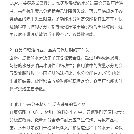
CQA（关键质量属性）。如硬脂酸镁的水分过高会导致压片粘
冲；某些抗生素水分超标会迅速降解失效。药典严格规定了各
类药品的烘干失重限度。多功能水分测定仪能够在生产车间快
速抽检中间体的水分，指导流化床等干燥设备的出料时间，避
免过度干燥浪费能源或干燥不足导致整批报废。
2. 食品与粮油行业：品质与保质期的守门员
面粉、淀粉的水分决定了其仓储安全性，超过14%极易发霉；
奶粉的水分影响其冲调性和结块性；食用油中的微量水分则会
导致油脂酸败。与国标烘箱法相比，水分仪能在3-5分钟内给
出准确结果，使得粮库收粮时能够现场定价，食品厂也能实时
调整烘焙工艺参数。
3. 化工与高分子材料：反应进程的监控器
在聚氨酯（PU）、树脂、涂料的生产中，异氰酸酯等原料对水
分极度敏感，微量水分会参与副反应产生气泡，导致产品报
废。水分测定仪用于检测原料入厂和反应过程中的水分，确保