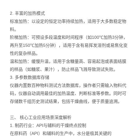
2. 丰富的加热模式
标准加热：以设定的恒定功率持续加热，适用于大多数稳定物
料。
阶梯加热：可预设多段温度和时间程序（如100℃加热3分钟，
再升至150℃加热5分钟），适用于含有易挥发溶剂或易焦化变
性的复杂样品。
温和加热：缓慢升温，适用于含糖量高、容易起泡或表面结膜
的样品（如糖浆、果汁），防止样品飞溅导致测试失败。
3. 多参数数据库存储
仪器内置数百种物料测试方法数据库，操作者只需输入物料代
码，仪器自动调用最佳的加热温度、判断标准等参数。同时可
存储数千组历史测试结果，包括干燥曲线，便于质量追溯。
三、 核心工业应用场景深度解析
1. 制药行业：API与辅料的干燥终点控制
在原料药（API）和辅料的生产中，水分是极其关键的