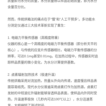
质量即为水分的质量，水分质量除以样品初始质量，即为水分
声级计
含量百分比。
拉力计
然而，传统烘箱法的痛点在于“慢”和“人工干预多”。多功能水
照度计
分测定仪通过三大技术革新实现了重生：
温湿度仪
1. 电磁力平衡传感器（高精度称重）
仪器的核心是一个高精度的电磁力平衡传感器（即分析天平的
白度计
核心）。与传统的应变片传感器相比，电磁力平衡传感器的分
辨率，可达0.1mg甚至0.01mg。在加热过程中，传感器实时追
水活度仪
踪样品质量的微小变化，为水分计算提供基数。
湿膜仪
2. 卤素辐射加热技术（极速升温）
传统烘箱采用对流加热，热量从外向内传递，速度慢且样品表
面容易结壳。现代水分仪普遍采用卤素灯作为加热源。卤素灯
发射的中短波红外辐射能够穿透样品表面，使样品内外同时受
热，升温速率极快（几秒内可达100℃以上），水分迅速蒸
发，大幅缩短了测试时间。