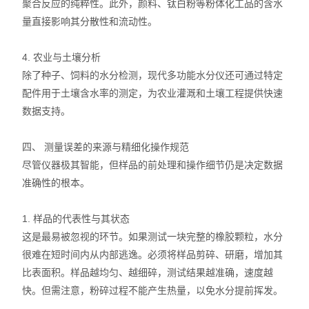
聚合反应的纯粹性。此外，颜料、钛白粉等粉体化工品的含水
量直接影响其分散性和流动性。
4. 农业与土壤分析
除了种子、饲料的水分检测，现代多功能水分仪还可通过特定
配件用于土壤含水率的测定，为农业灌溉和土壤工程提供快速
数据支持。
四、 测量误差的来源与精细化操作规范
尽管仪器极其智能，但样品的前处理和操作细节仍是决定数据
准确性的根本。
1. 样品的代表性与其状态
这是最易被忽视的环节。如果测试一块完整的橡胶颗粒，水分
很难在短时间内从内部逃逸。必须将样品剪碎、研磨，增加其
比表面积。样品越均匀、越细碎，测试结果越准确，速度越
快。但需注意，粉碎过程不能产生热量，以免水分提前挥发。