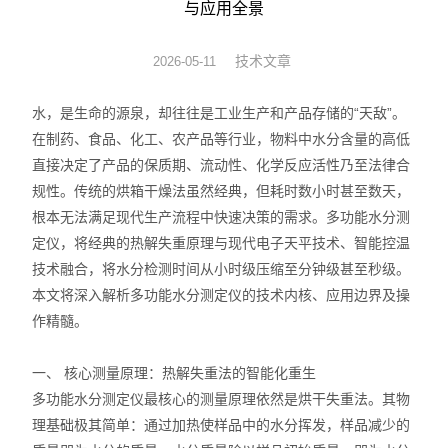
与应用全景
测振仪
技术文章
2026-05-11
表面粗糙度仪
水，是生命的源泉，却往往是工业生产和产品存储的“天敌”。
光泽度仪
在制药、食品、化工、农产品等行业，物料中水分含量的高低
直接决定了产品的保质期、流动性、化学反应活性乃至法律合
水分仪
规性。传统的烘箱干燥法虽然经典，但耗时数小时甚至数天，
根本无法满足现代生产流程中快速决策的需求。多功能水分测
转速表
定仪，将经典的热解失重原理与现代电子天平技术、智能控温
技术融合，将水分检测时间从小时级压缩至分钟级甚至秒级。
透光率仪
本文将深入解析多功能水分测定仪的技术内核、应用边界及操
频闪仪
作精髓。
风速计
一、 核心测量原理：热解失重法的智能化重生
多功能水分测定仪最核心的测量原理依然是烘干失重法。其物
张力仪
理基础极其简单：通过加热使样品中的水分挥发，样品减少的