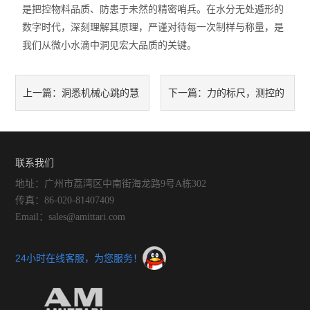
是把控物料品质、防患于未然的精密哨兵。在水分无处遁形的
数字时代，深刻理解其原理，严谨对待每一次制样与称量，是
我们从微小水滴中洞见宏大品质的关键。
洞悉机械心跳的慧
力的标尺，测控的
上一篇：
下一篇：
眼：数字振动分析仪的核心技
基石：便携式推拉力计的全面
术与预测性维护
解析与工业应用
联系我们
地址：广州市荔湾区中南街海龙路9号A栋302
传真：86-020-81407409
Email：sales@amittari.com
24小时在线客服，为您服务！