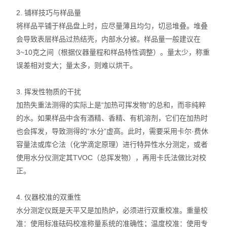
2. 铺样技巧与样品量
将样品平铺于样品盘上时，应尽量薄且均匀，切忌堆叠。堆叠
会导致表层样品过热结壳，内部水分被。样品量一般建议在
3~10克之间（根据仪器量程和样品特性调整）。量太少，称重
误差相对变大；量太多，则难以烘干。
3. 挥发性物质的干扰
加热失重法测得的实际上是“加热可挥发物”的总和，而非纯粹
的水。如果样品中含有酒精、香精、有机溶剂，它们在加热时
也会挥发，导致测得的“水分”虚高。此时，需要采用卡尔·费休
容量法或库仑法（化学滴定原理）进行特异性水分测定，或者
使用水分仪测定其TVOC（总挥发物），再用卡氏法做比对校
正。
4. 仪器校准的双重性
水分测定仪既是天平又是加热炉，必须进行双重校准。重量校
准：使用标准砝码校准称量系统的准确性；温度校准：使用专