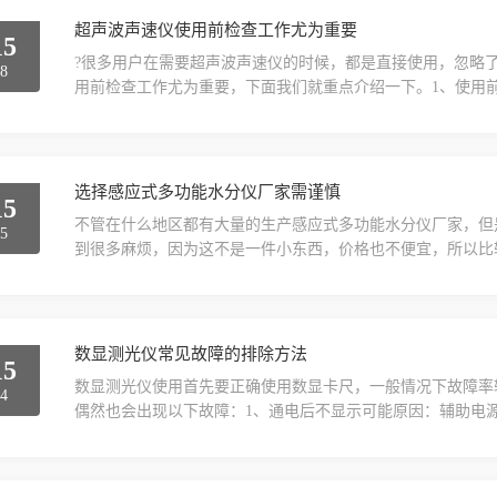
超声波声速仪使用前检查工作尤为重要
15
?很多用户在需要超声波声速仪的时候，都是直接使用，忽略
28
用前检查工作尤为重要，下面我们就重点介绍一下。1、使用
声速仪是否可以正常使用，确保无误以后进行使用，让超声波
来的事故，减少危险的发生可能，是用户不能忽视的一项工作
这一些工作。
选择感应式多功能水分仪厂家需谨慎
15
不管在什么地区都有大量的生产感应式多功能水分仪厂家，但
25
到很多麻烦，因为这不是一件小东西，价格也不便宜，所以比
分仪时的几个注意点。1、如果您想购买一台感应式多功能水
考察。这里强调一下，不是所有的大型厂家的机器都做的好，
合考察一下才能下定论。当然前提是，不管大中小型厂家，zu..
数显测光仪常见故障的排除方法
15
数显测光仪使用首先要正确使用数显卡尺，一般情况下故障率
24
偶然也会出现以下故障：1、通电后不显示可能原因：辅助电
用万用表检查辅助电源接线，查看是否具有相应的工作电压；
换。2、数码管亮但显示为零可能原因：未输入信号解决方法
有则初判表故障（可能：测量芯片管脚或数码管管脚虚焊），可.