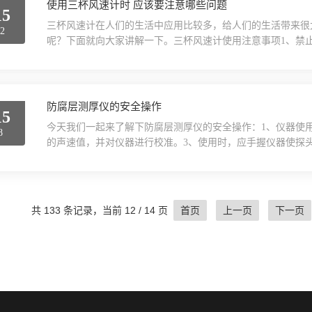
使用三杯风速计时 应该要注意哪些问题
15
三杯风速计在人们的生活中应用比较多，给人们的生活带来很
22
呢？下面就向大家讲解一下。三杯风速计使用注意事项1、禁
于可燃性气体中。否则，可能导致火灾甚至爆炸。3、不要拆
用说明书的要求正确使用风速计。使用不当，可能导致触电、
常气味、声音或冒烟，或有液体流入风速计内部，请立即关...
防腐层测厚仪的安全操作
15
今天我们一起来了解下防腐层测厚仪的安全操作：1、仪器使
8
的声速值，并对仪器进行校准。3、使用时，应手握仪器使探
上，严禁在打开后盖状态下使用。4、在使用过程中应随时观
换。5、测材料中超声波声速时，先输入材料厚度，然后按下
准，以确定检测过程中仪器是否处于正常状态。7、仪器使...
共 133 条记录，当前 12 / 14 页
首页
上一页
下一页