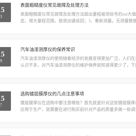
表面粗糙度仪常见故障及处理方法
15
表面粗糙度仪常见故障及处理方法超出量程被测信号的zui大
23
态，增大量程范围，按退出键返回；3、重新测量。无测量数据
前准备是否确；3、开机，重新测量。A/D芯片错误硬件电路
回生产厂维修。电机走死，机械故障；方案1：关机后再开机；
处理方法使用之后也要注意保养，下面是常见故...
汽车油漆测厚仪的保养常识
15
汽车油漆测厚仪的使用随着经济的发展变得更加广泛，人们在
19
认识不多，对汽车油漆测厚仪的维护保养就知道得更少了，下
出电池，以免电池漏液损仪器。（2）当控头无测量信号时，
（3）如测得在厚度值明显有误时，应考虑基本是否有磁性或
用完毕后，应置于袋中保存。（5）控头应保持清洁，被测件上.
选购镀层膜厚仪的几点注意事项
15
镀层膜厚仪在选购中要注意哪些？首先就是针对这些镀层膜厚
27
应用于生产，就需要在进行购买前针对产品的质量多做一些调
的。还有就是针对镀层膜厚仪厂家提供的价格等的方面信息，
择这些产品的时候有更多的依据，就要在一些厂家里面多进行
铜、铬等层，此时应该要明确相应的测量方法。而相应的铜层，.