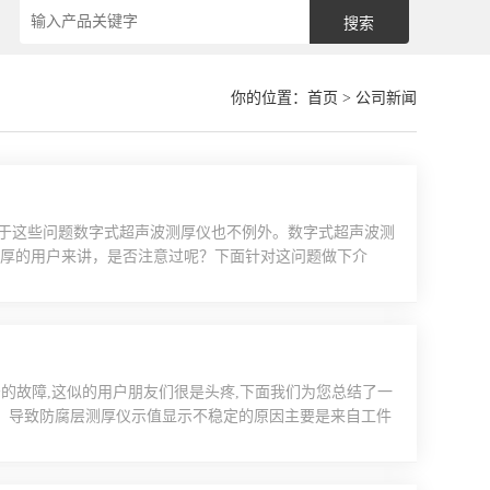
你的位置：
首页
> 公司新闻
于这些问题数字式超声波测厚仪也不例外。数字式超声波测
测厚的用户来讲，是否注意过呢？下面针对这问题做下介
被测物体表面所有的灰尘、污垢及锈蚀物，铲除油漆等覆盖
无读数。测量前应尽量使被测材料表面光滑，可使用磨、
的故障,这似的用户朋友们很是头疼,下面我们为您总结了一
定。导致防腐层测厚仪示值显示不稳定的原因主要是来自工件
，如果是导磁性材料我们就要选择磁性涂镀层测厚仪，如果
表面粗糙度和附着物也是引起仪器示值显示不温度的原因，