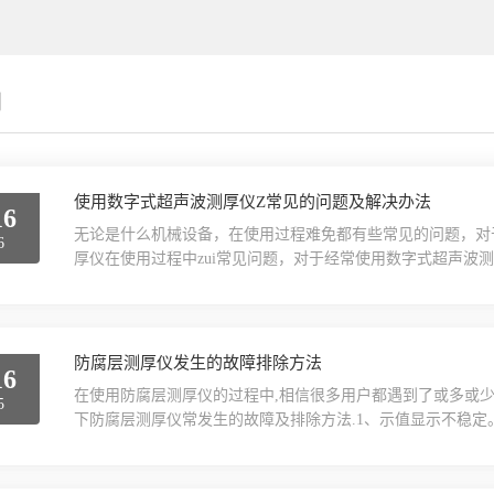
闻
使用数字式超声波测厚仪Z常见的问题及解决办法
16
无论是什么机械设备，在使用过程难免都有些常见的问题，对
6
厚仪在使用过程中zui常见问题，对于经常使用数字式超声波
绍：表面状况对测量结果的影响1.1表面覆盖物测量前应清除
物。1.2粗糙表面过于粗糙的表面会引起测量误差，甚至仪器
抛、锉等方法使其光滑。还可使用高粘度耦合剂。1.3粗加...
防腐层测厚仪发生的故障排除方法
16
在使用防腐层测厚仪的过程中,相信很多用户都遇到了或多或少
5
下防腐层测厚仪常发生的故障及排除方法.1、示值显示不稳
本身的材料和结构的特殊性，比如工件本身是否为导磁性材料
工件为导电体，我们就得选择涡流涂镀层测厚仪，还有工件的
工件表面粗糙度过大、表面附着物太多。排除故障的要点...