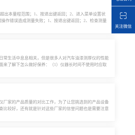
值超出本量程范围；1、按退出键返回；2、进入菜单设置状
操作错误造成测量失败；1、按退出键返回；2、检查测量
关注微信
故障；方案1：关机后再开机；方案2：按复位键；方案3：返
方案2：按复位键；方案3：返回生产厂维修。常见故障及
日常生活中息息相关，但是很多人对汽车油漆测厚仪的性能
面来了解下怎么做好保养：（1）仪器长时间不使用时应取
应考虑是否膜层太厚，或基本不导电，调整后重新检测。
试样周围有强磁场、改变我界处件后再行测量。（4）仪器使
..
仪厂家的产品质量的对比工作，为了让您挑选到的产品设备
查比较好，还有就是针对这些厂家的信誉问题也是需要注意
的厂家所提供的价格也是比较合理的，为了让人们在进行选
一些对比工作比较好。在选购的时候，应该要查看塑料上的
..