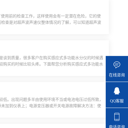
了使用前的检查工作，这样使用会有一定潜在危险，它的使
前检查是对超声波声速仪整体情况的了解，可以知道超声波
声速仪工作更安全。2、检查可以排除超声波声速仪自身带
。由此可见，检查对于超声波声速仪尤为重要，用户要做好
是谈到质量，很多客户在购买感应式多功能水分仪的时候遇
较购买的时候比较头疼。下面帮您分析购买感应式多功能水
分仪，首先就要走访几家大型，中型以及小型厂家进行实地
在线咨询
也不是所有的小型厂家做的就一定差。这些都要客户自己综
.
较低。出现问题多半由使用环境不当或电池电压过低所致，
QQ客服
源未加到仪表上；电源变压器或开关电源故障解决方法：使
如有相应电压，则仪表内部电源或线路出现故障，可厂家调
：查输入信号接线是否正确并用信号输入，无则客户自查；
..
电话咨询