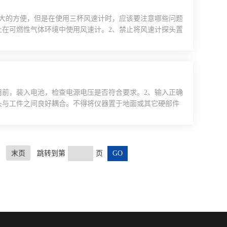
大的方便，但是在使用三杯风速计时，应该要注意哪些问题
止在可燃性气体环境中使用风速计。2、禁止将风速计探头置
卸或改装风速计。否则，可能导致电击或火灾。4、请依据使
火灾和传感器的损坏。5、在使用中，如遇风速计散发出异
用前，装入电池，检查电源电压是否符合要求。2、输入正确
头与工件之间良好耦合。不得将仪器置于地面或其它硬部件
察电源显示情况，不得在低压下使用，电池能量不足及时更
声速键，即可显示声速值。6、测试完毕，再次对仪器进行校
末页
跳转到第
页