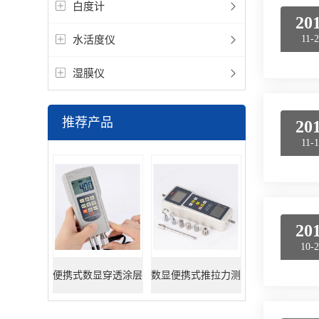
白度计
20
水活度仪
11-
湿膜仪
推荐产品
20
11-
20
10-
便携式数显穿透涂层
数显便携式推拉力测
超声波测厚仪
试仪器